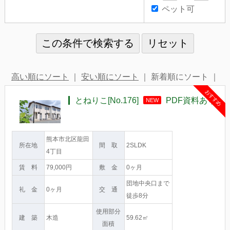
ペット可
高い順にソート
｜
安い順にソート
｜ 新着順にソート ｜
おすすめ
とねりこ[No.176]
PDF資料あり
NEW
熊本市北区龍田
所在地
間 取
2SLDK
4丁目
賃 料
79,000円
敷 金
0ヶ月
団地中央口まで
礼 金
0ヶ月
交 通
徒歩8分
使用部分
建 築
木造
59.62㎡
面積