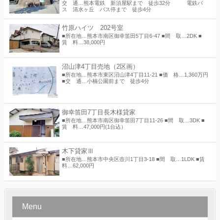
交 通…熊本電鉄 新須屋駅まで 徒歩32分 電鉄バ
ス 清水ヶ丘 バス停まで 徒歩4分
竹原ハイツ 202号室
■所在地…熊本市南区御幸笛田5丁目6-47 ■間 取…2DK ■
賃 料…38,000円
沼山津4丁目売地（2区画）
■所在地…熊本市東区沼山津4丁目11-21 ■価 格…1,360万円
■交 通…小楠公園前まで 徒歩4分
御幸笛田7丁目長木様貸家
■所在地…熊本市南区御幸笛田7丁目11-26 ■間 取…3DK ■
賃 料…47,000円(1台込）
木下貸家Ⅲ
■所在地…熊本市中央区壺川1丁目3-18 ■間 取…1LDK ■賃
料…62,000円
Menu