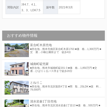
洋4.7、4.1、
間取内訳
築年数
2021年3月
3、3、LDK7.5
おすすめ物件情報
富合町木原売地
■所在地…熊本市南区富合町木原1763 ■価 格…1,300万円 ■
交 通…小楠公園前まで 徒歩4分
城南町碇売家
■所在地…熊本市城南町碇201-3 ■価 格…1,850万円 ■交
通…ひばりヶ丘バス停まで徒歩20分
とねりこ
■所在地…熊本市北区龍田4丁目 ■間 取…2SLDK ■賃 料…
79,000円
清水岩倉1丁目売地
■所在地…熊本市北区清水岩倉1丁目13 ■価 格…555万円 ■