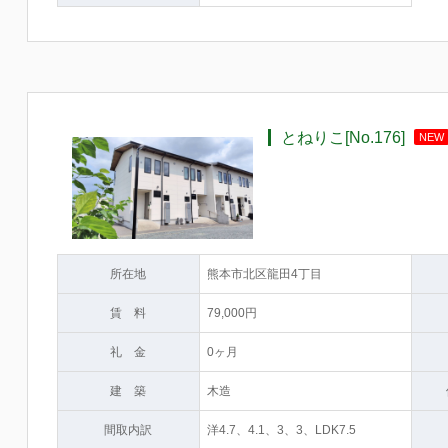
とねりこ[No.176]
NEW
所在地
熊本市北区龍田4丁目
賃 料
79,000円
礼 金
0ヶ月
建 築
木造
間取内訳
洋4.7、4.1、3、3、LDK7.5