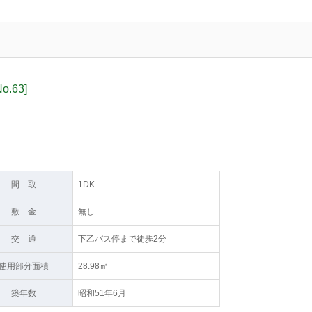
.63]
間 取
1DK
敷 金
無し
交 通
下乙バス停まで徒歩2分
使用部分面積
28.98㎡
築年数
昭和51年6月