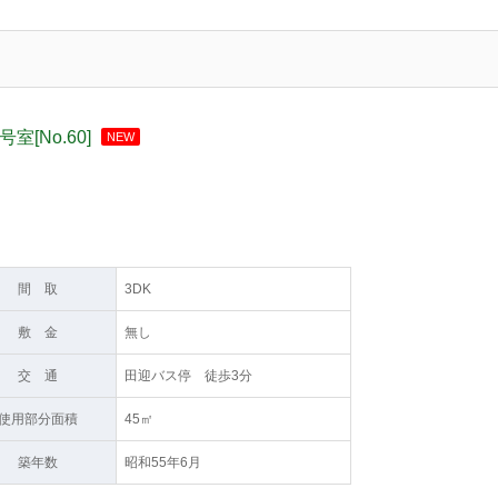
室[No.60]
NEW
間 取
3DK
敷 金
無し
交 通
田迎バス停 徒歩3分
使用部分面積
45㎡
築年数
昭和55年6月