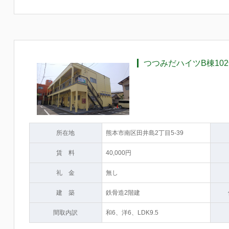
つつみだハイツB棟102号
所在地
熊本市南区田井島2丁目5-39
賃 料
40,000円
礼 金
無し
建 築
鉄骨造2階建
間取内訳
和6、洋6、LDK9.5