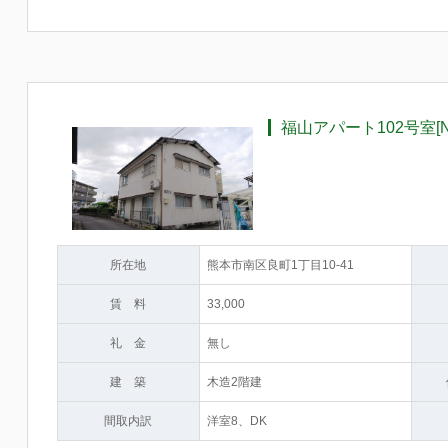
福山アパート102号室[No
所在地
熊本市南区良町1丁目10-41
賃 料
33,000
礼 金
無し
建 築
木造2階建
間取内訳
洋室8、DK