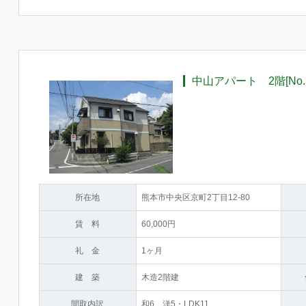
中山アパート 2階[No.3
所在地
熊本市中央区京町2丁目12-80
賃 料
60,000円
礼 金
1ヶ月
建 築
木造2階建
間取内訳
和6、洋5・LDK11