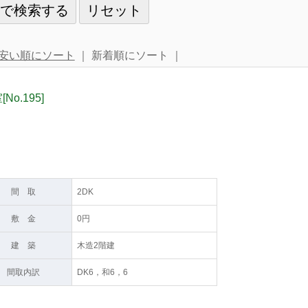
安い順にソート
｜ 新着順にソート ｜
o.195]
間 取
2DK
敷 金
0円
建 築
木造2階建
間取内訳
DK6，和6，6