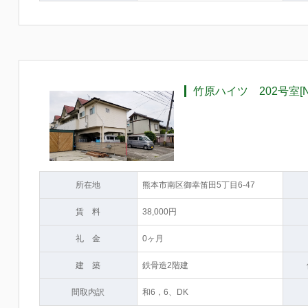
竹原ハイツ 202号室[N
所在地
熊本市南区御幸笛田5丁目6-47
賃 料
38,000円
礼 金
0ヶ月
建 築
鉄骨造2階建
間取内訳
和6，6、DK