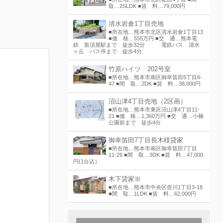
取…2SLDK ■賃 料…79,000円
清水岩倉1丁目売地
■所在地…熊本市北区清水岩倉1丁目13
■価 格…555万円 ■交 通…熊本電
鉄 新須屋駅まで 徒歩32分 電鉄バス 清水
ヶ丘 バス停まで 徒歩4分
竹原ハイツ 202号室
■所在地…熊本市南区御幸笛田5丁目6-
47 ■間 取…2DK ■賃 料…38,000円
沼山津4丁目売地（2区画）
■所在地…熊本市東区沼山津4丁目11-
21 ■価 格…1,360万円 ■交 通…小楠
公園前まで 徒歩4分
御幸笛田7丁目長木様貸家
■所在地…熊本市南区御幸笛田7丁目
11-26 ■間 取…3DK ■賃 料…47,000
円(1台込）
木下貸家Ⅲ
■所在地…熊本市中央区壺川1丁目3-18
■間 取…1LDK ■賃 料…62,000円