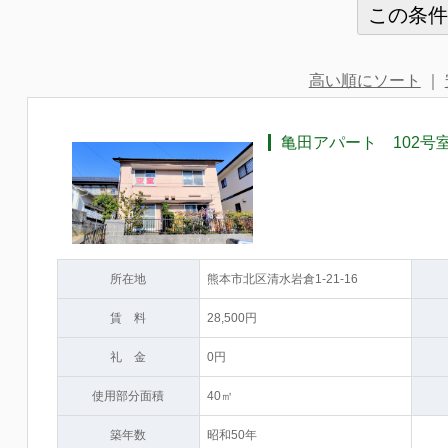
高い順にソート
｜
亀田アパート 102号室[N
所在地
熊本市北区清水岩倉1-21-16
賃 料
28,500円
礼 金
0円
使用部分面積
40㎡
築年数
昭和50年