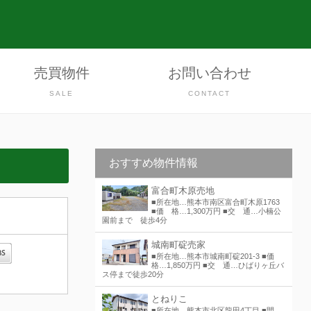
売買物件
お問い合わせ
SALE
CONTACT
おすすめ物件情報
富合町木原売地
■所在地…熊本市南区富合町木原1763
■価 格…1,300万円 ■交 通…小楠公
園前まで 徒歩4分
城南町碇売家
■所在地…熊本市城南町碇201-3 ■価
格…1,850万円 ■交 通…ひばりヶ丘バ
ス停まで徒歩20分
とねりこ
■所在地…熊本市北区龍田4丁目 ■間