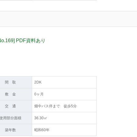
o.169] PDF資料あり
間 取
2DK
敷 金
0ヶ月
交 通
畑中バス停まで 徒歩5分
使用部分面積
36.30㎡
築年数
昭和60年