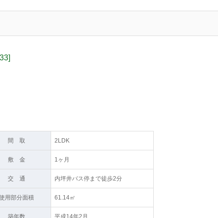
3]
間 取
2LDK
敷 金
1ヶ月
交 通
内坪井バス停まで徒歩2分
使用部分面積
61.14㎡
築年数
平成14年2月